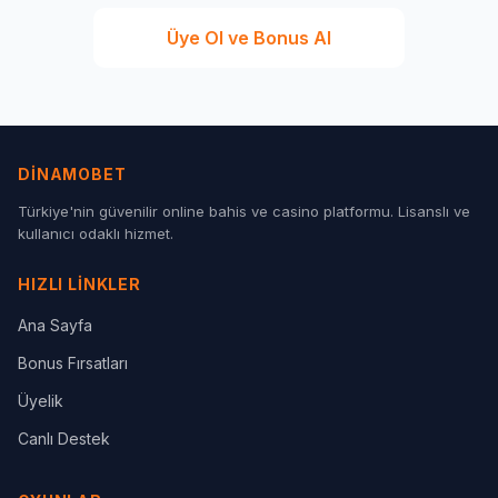
Üye Ol ve Bonus Al
DINAMOBET
Türkiye'nin güvenilir online bahis ve casino platformu. Lisanslı ve
kullanıcı odaklı hizmet.
HIZLI LINKLER
Ana Sayfa
Bonus Fırsatları
Üyelik
Canlı Destek