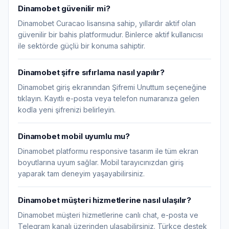
Dinamobet güvenilir mi?
Dinamobet Curacao lisansına sahip, yıllardır aktif olan
güvenilir bir bahis platformudur. Binlerce aktif kullanıcısı
ile sektörde güçlü bir konuma sahiptir.
Dinamobet şifre sıfırlama nasıl yapılır?
Dinamobet giriş ekranından Şifremi Unuttum seçeneğine
tıklayın. Kayıtlı e-posta veya telefon numaranıza gelen
kodla yeni şifrenizi belirleyin.
Dinamobet mobil uyumlu mu?
Dinamobet platformu responsive tasarım ile tüm ekran
boyutlarına uyum sağlar. Mobil tarayıcınızdan giriş
yaparak tam deneyim yaşayabilirsiniz.
Dinamobet müşteri hizmetlerine nasıl ulaşılır?
Dinamobet müşteri hizmetlerine canlı chat, e-posta ve
Telegram kanalı üzerinden ulaşabilirsiniz. Türkçe destek