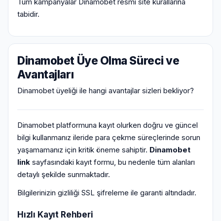
Tüm kampanyalar Dinamobet resmi site kurallarına
tabidir.
Dinamobet Üye Olma Süreci ve
Avantajları
Dinamobet üyeliği ile hangi avantajlar sizleri bekliyor?
Dinamobet platformuna kayıt olurken doğru ve güncel
bilgi kullanmanız ileride para çekme süreçlerinde sorun
yaşamamanız için kritik öneme sahiptir.
Dinamobet
link
sayfasındaki kayıt formu, bu nedenle tüm alanları
detaylı şekilde sunmaktadır.
Bilgilerinizin gizliliği SSL şifreleme ile garanti altındadır.
Hızlı Kayıt Rehberi