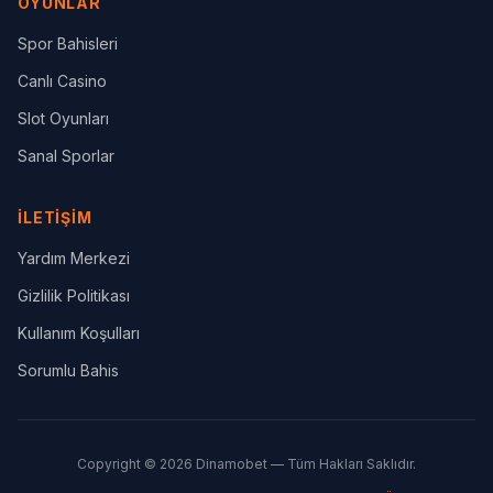
OYUNLAR
Spor Bahisleri
Canlı Casino
Slot Oyunları
Sanal Sporlar
İLETIŞIM
Yardım Merkezi
Gizlilik Politikası
Kullanım Koşulları
Sorumlu Bahis
Copyright © 2026 Dinamobet — Tüm Hakları Saklıdır.