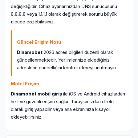
değişikliğidir. Cihaz ayarlarınızdan DNS sunucusunu
8.8.8.8 veya 1.1.1.1 olarak değiştirerek sorunu büyük
ölçüde çözebilirsiniz.
Güncel Erişim Notu
Dinamobet
2026 adres bilgileri düzenli olarak
güncellenmektedir. Yer imlerinize eklediğiniz
adreslerin güncelliğini kontrol etmeyi unutmayın.
Mobil Erişim
Dinamobet mobil giriş
ile iOS ve Android cihazlardan
hızlı ve güvenli erişim sağlar. Tarayıcınızdan direkt
olarak giriş yapabilir veya ana ekranınıza kısayol
ekleyebilirsiniz.