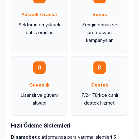
Yüksek Oranlar
Bonus
Sektörün en yüksek
Zengin bonus ve
bahis oranları
promosyon
kampanyaları
G
D
Güvenlik
Destek
Lisanslı ve güvenli
7/24 Türkçe canlı
altyapı
destek hizmeti
Hızlı Ödeme Sistemleri
Dinamobet
platformunda para yatırma işlemleri 5