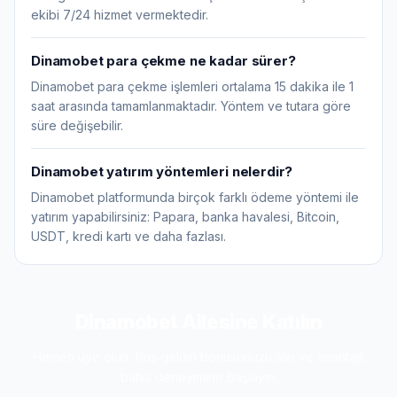
ekibi 7/24 hizmet vermektedir.
Dinamobet para çekme ne kadar sürer?
Dinamobet para çekme işlemleri ortalama 15 dakika ile 1
saat arasında tamamlanmaktadır. Yöntem ve tutara göre
süre değişebilir.
Dinamobet yatırım yöntemleri nelerdir?
Dinamobet platformunda birçok farklı ödeme yöntemi ile
yatırım yapabilirsiniz: Papara, banka havalesi, Bitcoin,
USDT, kredi kartı ve daha fazlası.
Dinamobet Ailesine Katılın
Hemen üye olun, hoş geldin bonusunuzu alın ve avantajlı
bahis deneyimine başlayın.