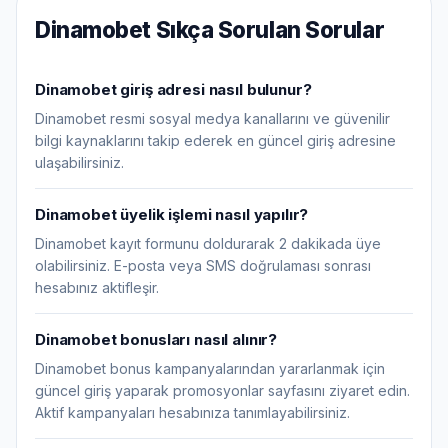
Dinamobet Sıkça Sorulan Sorular
Dinamobet giriş adresi nasıl bulunur?
Dinamobet resmi sosyal medya kanallarını ve güvenilir
bilgi kaynaklarını takip ederek en güncel giriş adresine
ulaşabilirsiniz.
Dinamobet üyelik işlemi nasıl yapılır?
Dinamobet kayıt formunu doldurarak 2 dakikada üye
olabilirsiniz. E-posta veya SMS doğrulaması sonrası
hesabınız aktifleşir.
Dinamobet bonusları nasıl alınır?
Dinamobet bonus kampanyalarından yararlanmak için
güncel giriş yaparak promosyonlar sayfasını ziyaret edin.
Aktif kampanyaları hesabınıza tanımlayabilirsiniz.