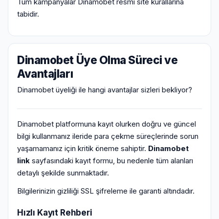
Tüm kampanyalar Dinamobet resmi site kurallarına
tabidir.
Dinamobet Üye Olma Süreci ve
Avantajları
Dinamobet üyeliği ile hangi avantajlar sizleri bekliyor?
Dinamobet platformuna kayıt olurken doğru ve güncel
bilgi kullanmanız ileride para çekme süreçlerinde sorun
yaşamamanız için kritik öneme sahiptir.
Dinamobet
link
sayfasındaki kayıt formu, bu nedenle tüm alanları
detaylı şekilde sunmaktadır.
Bilgilerinizin gizliliği SSL şifreleme ile garanti altındadır.
Hızlı Kayıt Rehberi