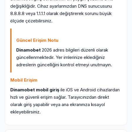
değişikliğidir. Cihaz ayarlarınızdan DNS sunucusunu
8.8.8.8 veya 1.1.1.1 olarak değiştirerek sorunu büyük
ölçüde çözebilirsiniz.
Güncel Erişim Notu
Dinamobet
2026 adres bilgileri düzenli olarak
güncellenmektedir. Yer imlerinize eklediğiniz
adreslerin güncelliğini kontrol etmeyi unutmayın.
Mobil Erişim
Dinamobet mobil giriş
ile iOS ve Android cihazlardan
hızlı ve güvenli erişim sağlar. Tarayıcınızdan direkt
olarak giriş yapabilir veya ana ekranınıza kısayol
ekleyebilirsiniz.