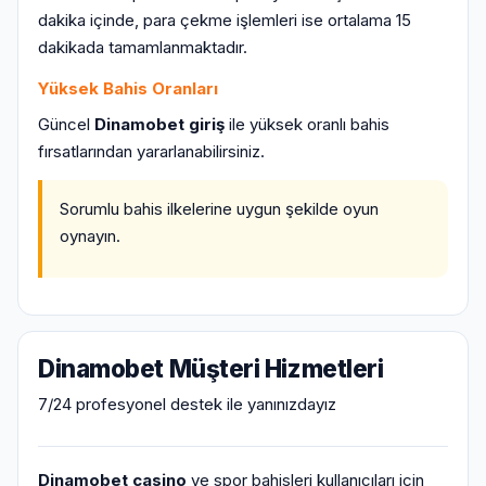
dakika içinde, para çekme işlemleri ise ortalama 15
dakikada tamamlanmaktadır.
Yüksek Bahis Oranları
Güncel
Dinamobet giriş
ile yüksek oranlı bahis
fırsatlarından yararlanabilirsiniz.
Sorumlu bahis ilkelerine uygun şekilde oyun
oynayın.
Dinamobet Müşteri Hizmetleri
7/24 profesyonel destek ile yanınızdayız
Dinamobet casino
ve spor bahisleri kullanıcıları için