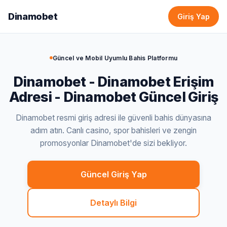
Dinamobet
Giriş Yap
Güncel ve Mobil Uyumlu Bahis Platformu
Dinamobet - Dinamobet Erişim
Adresi - Dinamobet Güncel Giriş
Dinamobet resmi giriş adresi ile güvenli bahis dünyasına
adım atın. Canlı casino, spor bahisleri ve zengin
promosyonlar Dinamobet'de sizi bekliyor.
Güncel Giriş Yap
Detaylı Bilgi