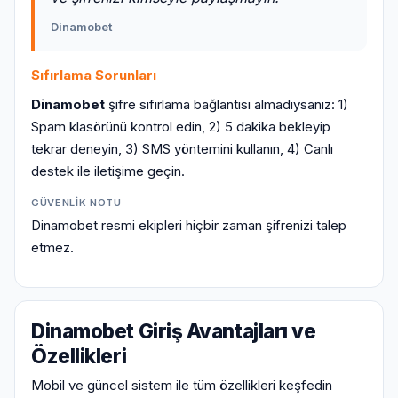
Dinamobet
Sıfırlama Sorunları
Dinamobet
şifre sıfırlama bağlantısı almadıysanız: 1)
Spam klasörünü kontrol edin, 2) 5 dakika bekleyip
tekrar deneyin, 3) SMS yöntemini kullanın, 4) Canlı
destek ile iletişime geçin.
GÜVENLIK NOTU
Dinamobet resmi ekipleri hiçbir zaman şifrenizi talep
etmez.
Dinamobet Giriş Avantajları ve
Özellikleri
Mobil ve güncel sistem ile tüm özellikleri keşfedin