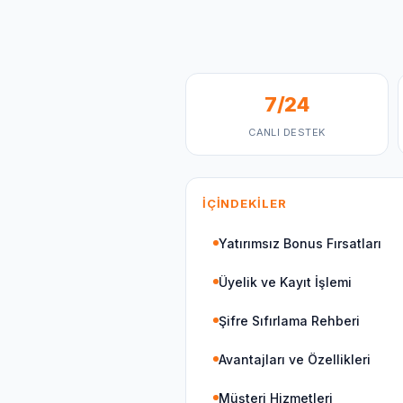
7/24
CANLI DESTEK
İÇINDEKILER
Yatırımsız Bonus Fırsatları
Üyelik ve Kayıt İşlemi
Şifre Sıfırlama Rehberi
Avantajları ve Özellikleri
Müşteri Hizmetleri