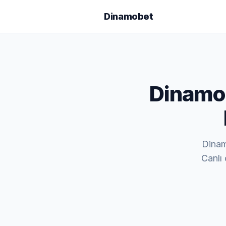
Dinamobet
Dinamob
Dinam
Canlı