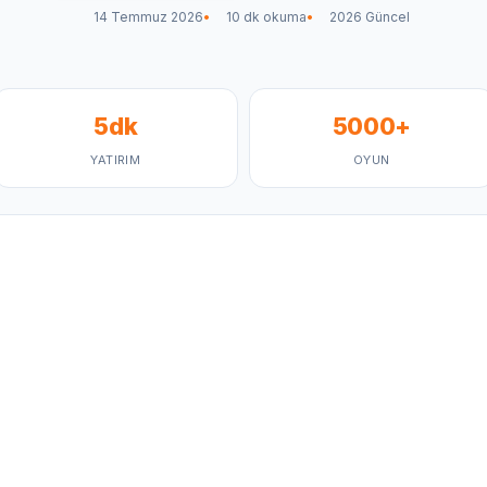
14 Temmuz 2026
10 dk okuma
2026 Güncel
5dk
5000+
YATIRIM
OYUN