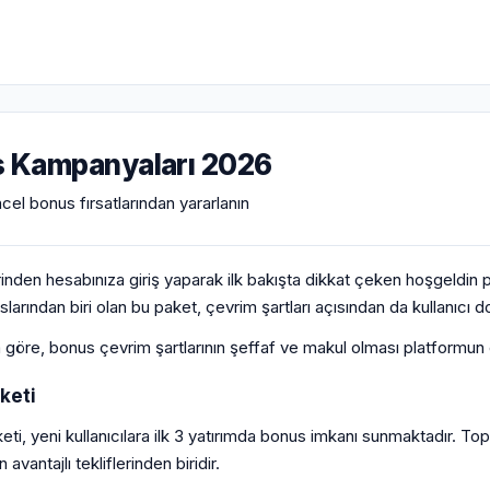
 Kampanyaları 2026
el bonus fırsatlarından yararlanın
nden hesabınıza giriş yaparak ilk bakışta dikkat çeken hoşgeldin pake
arından biri olan bu paket, çevrim şartları açısından da kullanıcı d
 göre, bonus çevrim şartlarının şeffaf ve makul olması platformun e
keti
i, yeni kullanıcılara ilk 3 yatırımda bonus imkanı sunmaktadır. T
avantajlı tekliflerinden biridir.