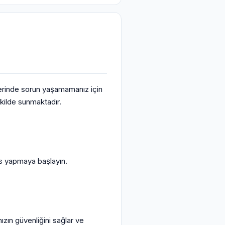
lerinde sorun yaşamamanız için
ekilde sunmaktadır.
is yapmaya başlayın.
zın güvenliğini sağlar ve