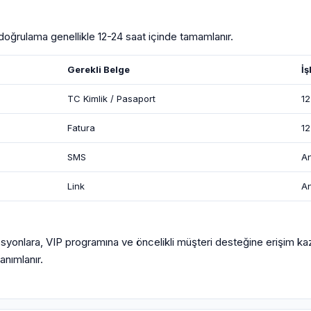
 doğrulama genellikle 12-24 saat içinde tamamlanır.
Gerekli Belge
İş
TC Kimlik / Pasaport
12
Fatura
12
SMS
An
Link
An
yonlara, VIP programına ve öncelikli müşteri desteğine erişim kaza
anımlanır.