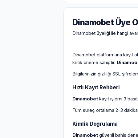
Dinamobet Üye Ol
Dinamobet üyeliği ile hangi avant
Dinamobet platformuna kayıt ol
kritik öneme sahiptir.
Dinamobe
Bilgilerinizin gizliliği SSL şifrele
Hızlı Kayıt Rehberi
Dinamobet
kayıt işlemi 3 bas
Tüm süreç ortalama 2-3 dakika
Kimlik Doğrulama
Dinamobet
güvenli bahis deney