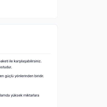
ti ile karşılaşabilirsiniz.
ostudur.
n güçlü yönlerinden biridir.
oplamda yüksek miktarlara