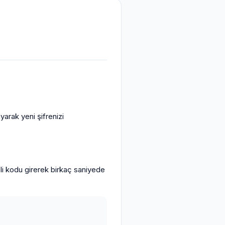
yarak yeni şifrenizi
li kodu girerek birkaç saniyede