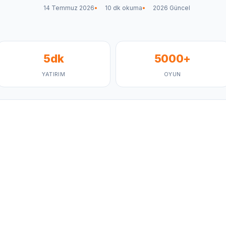
14 Temmuz 2026
10 dk okuma
2026 Güncel
5dk
5000+
YATIRIM
OYUN