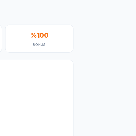
%100
BONUS