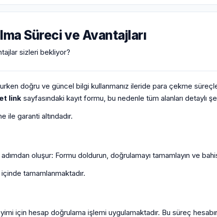
ma Süreci ve Avantajları
ajlar sizleri bekliyor?
urken doğru ve güncel bilgi kullanmanız ileride para çekme süreç
t link
sayfasındaki kayıt formu, bu nedenle tüm alanları detaylı ş
me ile garanti altındadır.
it adımdan oluşur: Formu doldurun, doğrulamayı tamamlayın ve bah
 içinde tamamlanmaktadır.
imi için hesap doğrulama işlemi uygulamaktadır. Bu süreç hesabını