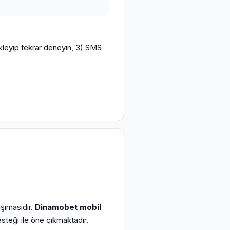
ekleyip tekrar deneyin, 3) SMS
şımasıdır.
Dinamobet mobil
steği ile öne çıkmaktadır.