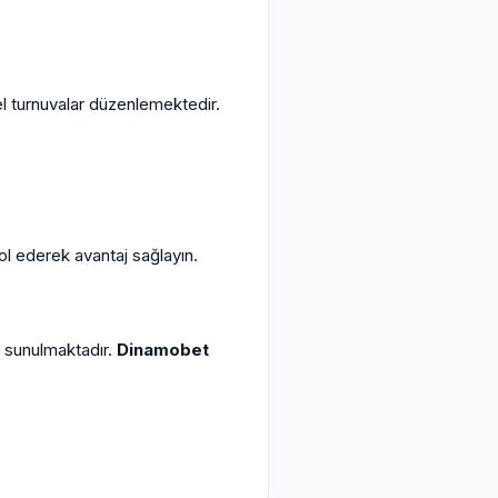
el turnuvalar düzenlemektedir.
ol ederek avantaj sağlayın.
 sunulmaktadır.
Dinamobet