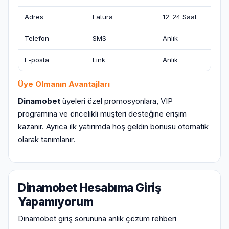
Adres
Fatura
12-24 Saat
Telefon
SMS
Anlık
E-posta
Link
Anlık
Üye Olmanın Avantajları
Dinamobet
üyeleri özel promosyonlara, VIP
programına ve öncelikli müşteri desteğine erişim
kazanır. Ayrıca ilk yatırımda hoş geldin bonusu otomatik
olarak tanımlanır.
Dinamobet Hesabıma Giriş
Yapamıyorum
Dinamobet giriş sorununa anlık çözüm rehberi