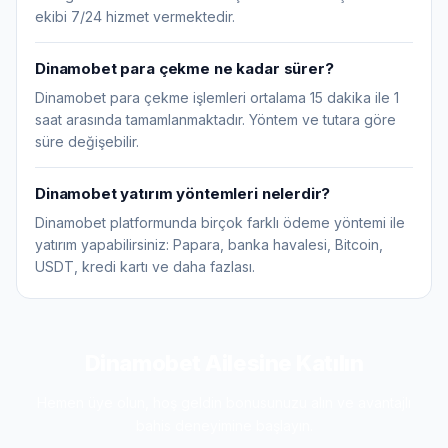
ekibi 7/24 hizmet vermektedir.
Dinamobet para çekme ne kadar sürer?
Dinamobet para çekme işlemleri ortalama 15 dakika ile 1
saat arasında tamamlanmaktadır. Yöntem ve tutara göre
süre değişebilir.
Dinamobet yatırım yöntemleri nelerdir?
Dinamobet platformunda birçok farklı ödeme yöntemi ile
yatırım yapabilirsiniz: Papara, banka havalesi, Bitcoin,
USDT, kredi kartı ve daha fazlası.
Dinamobet Ailesine Katılın
Hemen üye olun, hoş geldin bonusunuzu alın ve avantajlı
bahis deneyimine başlayın.