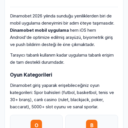
Dinamobet 2026 yılında sunduğu yeniliklerden biri de
mobil uygulama deneyimini bir adım öteye taşımasıdır.
Dinamobet mobil uygulama
hem iOS hem
Android'de optimize edilmiş arayüzü, biyometrik giriş
ve push bildirim desteği ile öne çıkmaktadır.
Tarayıcı tabanlı kullanım kadar uygulama tabanlı erişim
de tam destekli durumdadır.
Oyun Kategorileri
Dinamobet giriş yaparak erişebileceğiniz oyun
kategorileri: Spor bahisleri (futbol, basketbol, tenis ve
30+ branş), canlı casino (rulet, blackjack, poker,
baccarat), 5000+ slot oyunu ve sanal sporlar.
O
B