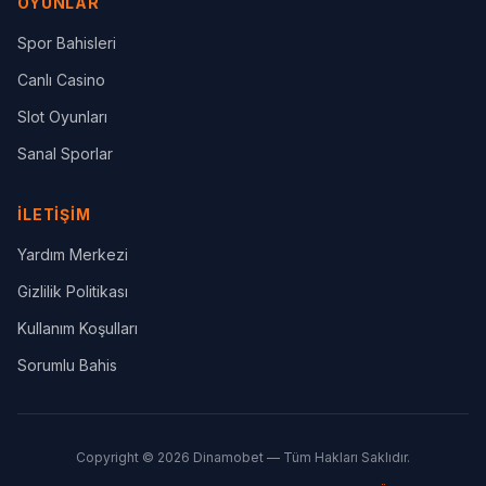
OYUNLAR
Spor Bahisleri
Canlı Casino
Slot Oyunları
Sanal Sporlar
İLETIŞIM
Yardım Merkezi
Gizlilik Politikası
Kullanım Koşulları
Sorumlu Bahis
Copyright © 2026 Dinamobet — Tüm Hakları Saklıdır.