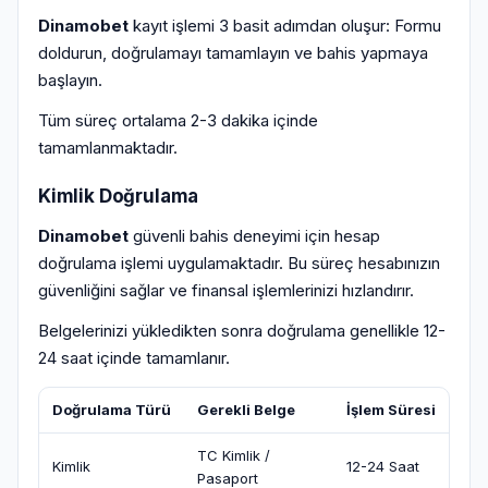
Dinamobet
kayıt işlemi 3 basit adımdan oluşur: Formu
doldurun, doğrulamayı tamamlayın ve bahis yapmaya
başlayın.
Tüm süreç ortalama 2-3 dakika içinde
tamamlanmaktadır.
Kimlik Doğrulama
Dinamobet
güvenli bahis deneyimi için hesap
doğrulama işlemi uygulamaktadır. Bu süreç hesabınızın
güvenliğini sağlar ve finansal işlemlerinizi hızlandırır.
Belgelerinizi yükledikten sonra doğrulama genellikle 12-
24 saat içinde tamamlanır.
Doğrulama Türü
Gerekli Belge
İşlem Süresi
TC Kimlik /
Kimlik
12-24 Saat
Pasaport