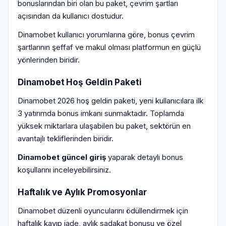
bonuslarından biri olan bu paket, çevrim şartları
açısından da kullanıcı dostudur.
Dinamobet kullanıcı yorumlarına göre, bonus çevrim
şartlarının şeffaf ve makul olması platformun en güçlü
yönlerinden biridir.
Dinamobet Hoş Geldin Paketi
Dinamobet 2026 hoş geldin paketi, yeni kullanıcılara ilk
3 yatırımda bonus imkanı sunmaktadır. Toplamda
yüksek miktarlara ulaşabilen bu paket, sektörün en
avantajlı tekliflerinden biridir.
Dinamobet güncel giriş
yaparak detaylı bonus
koşullarını inceleyebilirsiniz.
Haftalık ve Aylık Promosyonlar
Dinamobet düzenli oyuncularını ödüllendirmek için
haftalık kayıp iade, aylık sadakat bonusu ve özel