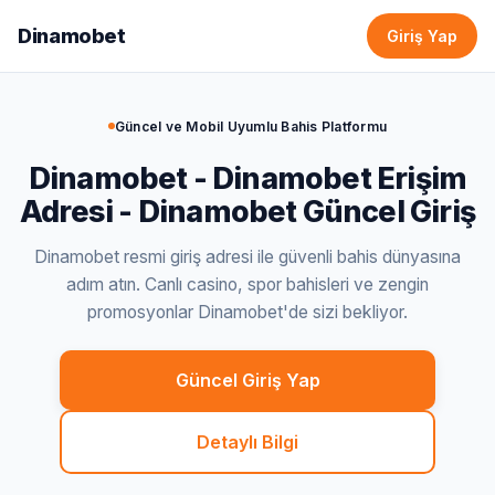
Dinamobet
Giriş Yap
Güncel ve Mobil Uyumlu Bahis Platformu
Dinamobet - Dinamobet Erişim
Adresi - Dinamobet Güncel Giriş
Dinamobet resmi giriş adresi ile güvenli bahis dünyasına
adım atın. Canlı casino, spor bahisleri ve zengin
promosyonlar Dinamobet'de sizi bekliyor.
Güncel Giriş Yap
Detaylı Bilgi