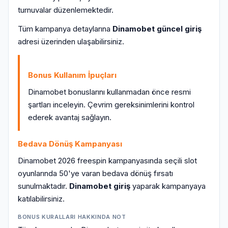
turnuvalar düzenlemektedir.
Tüm kampanya detaylarına
Dinamobet güncel giriş
adresi üzerinden ulaşabilirsiniz.
Bonus Kullanım İpuçları
Dinamobet bonuslarını kullanmadan önce resmi
şartları inceleyin. Çevrim gereksinimlerini kontrol
ederek avantaj sağlayın.
Bedava Dönüş Kampanyası
Dinamobet 2026 freespin kampanyasında seçili slot
oyunlarında 50'ye varan bedava dönüş fırsatı
sunulmaktadır.
Dinamobet giriş
yaparak kampanyaya
katılabilirsiniz.
BONUS KURALLARI HAKKINDA NOT