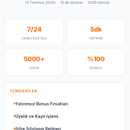
14 Temmuz 2026
10 dk okuma
2026 Güncel
7/24
5dk
CANLI DESTEK
YATIRIM
5000+
%100
OYUN
BONUS
İÇINDEKILER
Yatırımsız Bonus Fırsatları
Üyelik ve Kayıt İşlemi
Şifre Sıfırlama Rehberi