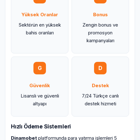
Yüksek Oranlar
Bonus
Sektörün en yüksek
Zengin bonus ve
bahis oranları
promosyon
kampanyaları
G
D
Güvenlik
Destek
Lisanslı ve güvenli
7/24 Türkçe canlı
altyapı
destek hizmeti
Hızlı Ödeme Sistemleri
Dinamobet
platformunda para yatırma işlemleri 5