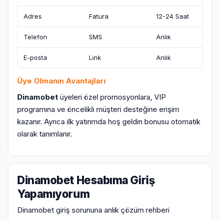
Adres
Fatura
12-24 Saat
Telefon
SMS
Anlık
E-posta
Link
Anlık
Üye Olmanın Avantajları
Dinamobet
üyeleri özel promosyonlara, VIP
programına ve öncelikli müşteri desteğine erişim
kazanır. Ayrıca ilk yatırımda hoş geldin bonusu otomatik
olarak tanımlanır.
Dinamobet Hesabıma Giriş
Yapamıyorum
Dinamobet giriş sorununa anlık çözüm rehberi