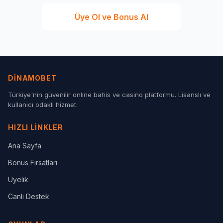
Üye Ol ve Bonus Al
DINAMOBET
Türkiye'nin güvenilir online bahis ve casino platformu. Lisanslı ve
kullanıcı odaklı hizmet.
HIZLI LINKLER
Ana Sayfa
Bonus Fırsatları
Üyelik
Canlı Destek