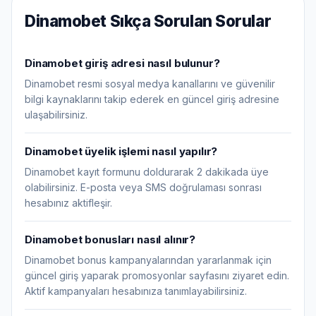
Dinamobet Sıkça Sorulan Sorular
Dinamobet giriş adresi nasıl bulunur?
Dinamobet resmi sosyal medya kanallarını ve güvenilir
bilgi kaynaklarını takip ederek en güncel giriş adresine
ulaşabilirsiniz.
Dinamobet üyelik işlemi nasıl yapılır?
Dinamobet kayıt formunu doldurarak 2 dakikada üye
olabilirsiniz. E-posta veya SMS doğrulaması sonrası
hesabınız aktifleşir.
Dinamobet bonusları nasıl alınır?
Dinamobet bonus kampanyalarından yararlanmak için
güncel giriş yaparak promosyonlar sayfasını ziyaret edin.
Aktif kampanyaları hesabınıza tanımlayabilirsiniz.