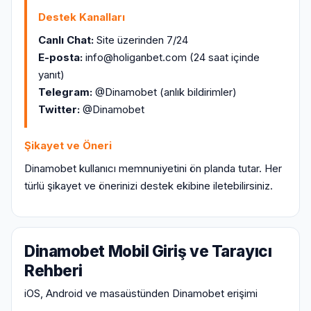
Destek Kanalları
Canlı Chat:
Site üzerinden 7/24
E-posta:
info@holiganbet.com
(24 saat içinde
yanıt)
Telegram:
@Dinamobet (anlık bildirimler)
Twitter:
@Dinamobet
Şikayet ve Öneri
Dinamobet kullanıcı memnuniyetini ön planda tutar. Her
türlü şikayet ve önerinizi destek ekibine iletebilirsiniz.
Dinamobet Mobil Giriş ve Tarayıcı
Rehberi
iOS, Android ve masaüstünden Dinamobet erişimi