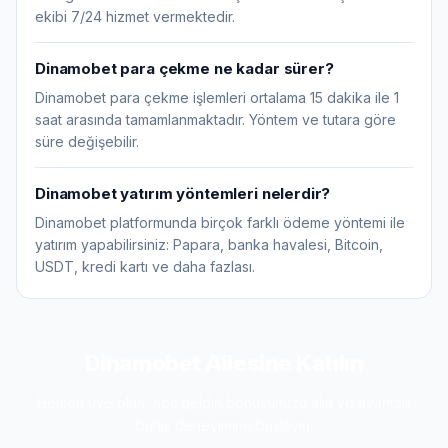
ekibi 7/24 hizmet vermektedir.
Dinamobet para çekme ne kadar sürer?
Dinamobet para çekme işlemleri ortalama 15 dakika ile 1
saat arasında tamamlanmaktadır. Yöntem ve tutara göre
süre değişebilir.
Dinamobet yatırım yöntemleri nelerdir?
Dinamobet platformunda birçok farklı ödeme yöntemi ile
yatırım yapabilirsiniz: Papara, banka havalesi, Bitcoin,
USDT, kredi kartı ve daha fazlası.
Dinamobet Ailesine Katılın
Hemen üye olun, hoş geldin bonusunuzu alın ve avantajlı
bahis deneyimine başlayın.