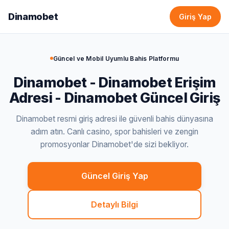
Dinamobet
Giriş Yap
Güncel ve Mobil Uyumlu Bahis Platformu
Dinamobet - Dinamobet Erişim
Adresi - Dinamobet Güncel Giriş
Dinamobet resmi giriş adresi ile güvenli bahis dünyasına
adım atın. Canlı casino, spor bahisleri ve zengin
promosyonlar Dinamobet'de sizi bekliyor.
Güncel Giriş Yap
Detaylı Bilgi