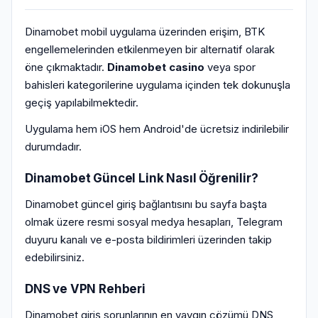
Dinamobet mobil uygulama üzerinden erişim, BTK
engellemelerinden etkilenmeyen bir alternatif olarak
öne çıkmaktadır.
Dinamobet casino
veya spor
bahisleri kategorilerine uygulama içinden tek dokunuşla
geçiş yapılabilmektedir.
Uygulama hem iOS hem Android'de ücretsiz indirilebilir
durumdadır.
Dinamobet Güncel Link Nasıl Öğrenilir?
Dinamobet güncel giriş bağlantısını bu sayfa başta
olmak üzere resmi sosyal medya hesapları, Telegram
duyuru kanalı ve e-posta bildirimleri üzerinden takip
edebilirsiniz.
DNS ve VPN Rehberi
Dinamobet giriş sorunlarının en yaygın çözümü DNS