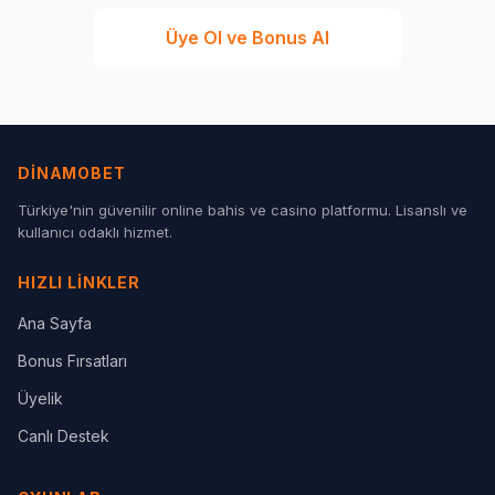
Üye Ol ve Bonus Al
DINAMOBET
Türkiye'nin güvenilir online bahis ve casino platformu. Lisanslı ve
kullanıcı odaklı hizmet.
HIZLI LINKLER
Ana Sayfa
Bonus Fırsatları
Üyelik
Canlı Destek