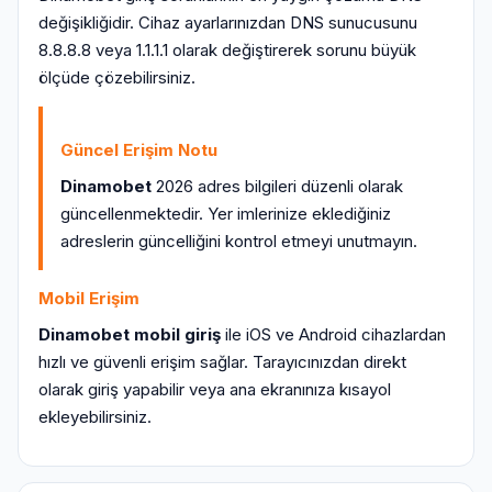
değişikliğidir. Cihaz ayarlarınızdan DNS sunucusunu
8.8.8.8 veya 1.1.1.1 olarak değiştirerek sorunu büyük
ölçüde çözebilirsiniz.
Güncel Erişim Notu
Dinamobet
2026 adres bilgileri düzenli olarak
güncellenmektedir. Yer imlerinize eklediğiniz
adreslerin güncelliğini kontrol etmeyi unutmayın.
Mobil Erişim
Dinamobet mobil giriş
ile iOS ve Android cihazlardan
hızlı ve güvenli erişim sağlar. Tarayıcınızdan direkt
olarak giriş yapabilir veya ana ekranınıza kısayol
ekleyebilirsiniz.