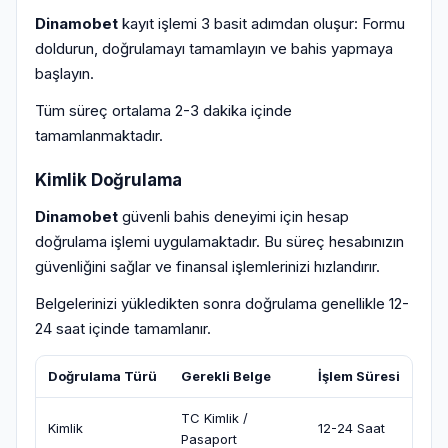
Dinamobet
kayıt işlemi 3 basit adımdan oluşur: Formu
doldurun, doğrulamayı tamamlayın ve bahis yapmaya
başlayın.
Tüm süreç ortalama 2-3 dakika içinde
tamamlanmaktadır.
Kimlik Doğrulama
Dinamobet
güvenli bahis deneyimi için hesap
doğrulama işlemi uygulamaktadır. Bu süreç hesabınızın
güvenliğini sağlar ve finansal işlemlerinizi hızlandırır.
Belgelerinizi yükledikten sonra doğrulama genellikle 12-
24 saat içinde tamamlanır.
Doğrulama Türü
Gerekli Belge
İşlem Süresi
TC Kimlik /
Kimlik
12-24 Saat
Pasaport