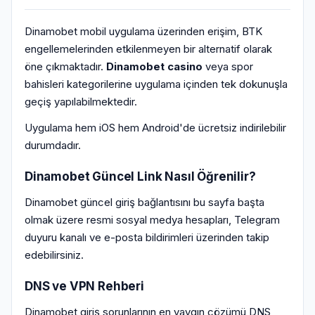
Dinamobet mobil uygulama üzerinden erişim, BTK
engellemelerinden etkilenmeyen bir alternatif olarak
öne çıkmaktadır.
Dinamobet casino
veya spor
bahisleri kategorilerine uygulama içinden tek dokunuşla
geçiş yapılabilmektedir.
Uygulama hem iOS hem Android'de ücretsiz indirilebilir
durumdadır.
Dinamobet Güncel Link Nasıl Öğrenilir?
Dinamobet güncel giriş bağlantısını bu sayfa başta
olmak üzere resmi sosyal medya hesapları, Telegram
duyuru kanalı ve e-posta bildirimleri üzerinden takip
edebilirsiniz.
DNS ve VPN Rehberi
Dinamobet giriş sorunlarının en yaygın çözümü DNS