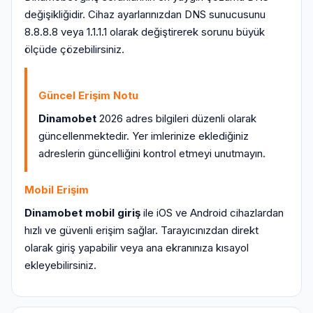
değişikliğidir. Cihaz ayarlarınızdan DNS sunucusunu
8.8.8.8 veya 1.1.1.1 olarak değiştirerek sorunu büyük
ölçüde çözebilirsiniz.
Güncel Erişim Notu
Dinamobet
2026 adres bilgileri düzenli olarak
güncellenmektedir. Yer imlerinize eklediğiniz
adreslerin güncelliğini kontrol etmeyi unutmayın.
Mobil Erişim
Dinamobet mobil giriş
ile iOS ve Android cihazlardan
hızlı ve güvenli erişim sağlar. Tarayıcınızdan direkt
olarak giriş yapabilir veya ana ekranınıza kısayol
ekleyebilirsiniz.