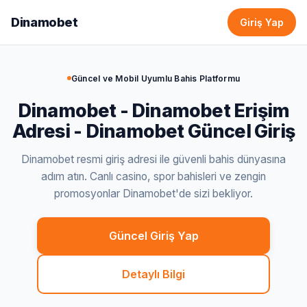
Dinamobet
Giriş Yap
Güncel ve Mobil Uyumlu Bahis Platformu
Dinamobet - Dinamobet Erişim
Adresi - Dinamobet Güncel Giriş
Dinamobet resmi giriş adresi ile güvenli bahis dünyasına
adım atın. Canlı casino, spor bahisleri ve zengin
promosyonlar Dinamobet'de sizi bekliyor.
Güncel Giriş Yap
Detaylı Bilgi