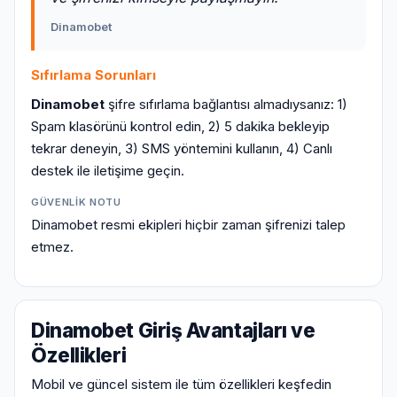
Dinamobet
Sıfırlama Sorunları
Dinamobet
şifre sıfırlama bağlantısı almadıysanız: 1)
Spam klasörünü kontrol edin, 2) 5 dakika bekleyip
tekrar deneyin, 3) SMS yöntemini kullanın, 4) Canlı
destek ile iletişime geçin.
GÜVENLIK NOTU
Dinamobet resmi ekipleri hiçbir zaman şifrenizi talep
etmez.
Dinamobet Giriş Avantajları ve
Özellikleri
Mobil ve güncel sistem ile tüm özellikleri keşfedin