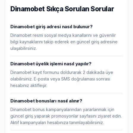
Dinamobet Sıkça Sorulan Sorular
Dinamobet giriş adresi nasıl bulunur?
Dinamobet resmi sosyal medya kanallarını ve güvenilir
bilgi kaynaklarını takip ederek en güncel giriş adresine
ulaşabilirsiniz.
Dinamobet üyelik işlemi nasıl yapılır?
Dinamobet kayıt formunu doldurarak 2 dakikada üye
olabilirsiniz. E-posta veya SMS doğrulaması sonrası
hesabınız aktifleşir.
Dinamobet bonusları nasıl alınır?
Dinamobet bonus kampanyalarından yararlanmak için
güncel giriş yaparak promosyonlar sayfasını ziyaret edin.
Aktif kampanyaları hesabınıza tanımlayabilirsiniz.