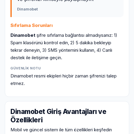
Dinamobet
Sıfırlama Sorunları
Dinamobet
şifre sıfırlama bağlantısı almadıysanız: 1)
Spam klasörünü kontrol edin, 2) 5 dakika bekleyip
tekrar deneyin, 3) SMS yöntemini kullanın, 4) Canlı
destek ile iletişime geçin.
GÜVENLIK NOTU
Dinamobet resmi ekipleri hiçbir zaman şifrenizi talep
etmez.
Dinamobet Giriş Avantajları ve
Özellikleri
Mobil ve güncel sistem ile tüm özellikleri keşfedin