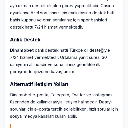
ayrı uzman destek ekipleri görev yapmaktadır. Casino
oyunlarına özel sorularınız için canlı casino destek hattı,
bahis kuponu ve oran sorularınız için spor bahisleri
destek hattı 7/24 hizmet vermektedir.
Anlık Destek
Dinamobet
canlı destek hattı Türkçe dil desteğiyle
7/24 hizmet vermektedir. Ortalama yanıt süresi 30
saniyenin altındadır ve sorunlarınız genellikle ilk
görüşmede çözüme kavuşturulur.
Alternatif İletişim Yolları
Dinamobet e-posta, Telegram, Twitter ve Instagram
üzerinden de kullanıcılarıyla iletişim halindedir. Detaylı
sorunlar için e-posta tercih edilebilirken, hızlı sorular için
sosyal medya kanalları kullanılabilir.