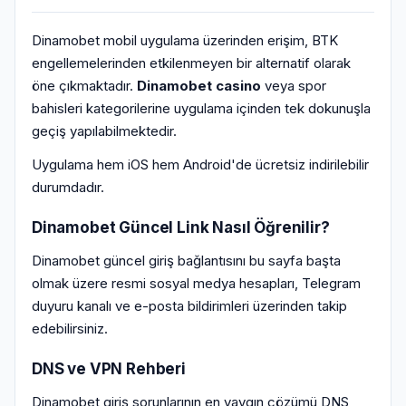
Dinamobet mobil uygulama üzerinden erişim, BTK
engellemelerinden etkilenmeyen bir alternatif olarak
öne çıkmaktadır.
Dinamobet casino
veya spor
bahisleri kategorilerine uygulama içinden tek dokunuşla
geçiş yapılabilmektedir.
Uygulama hem iOS hem Android'de ücretsiz indirilebilir
durumdadır.
Dinamobet Güncel Link Nasıl Öğrenilir?
Dinamobet güncel giriş bağlantısını bu sayfa başta
olmak üzere resmi sosyal medya hesapları, Telegram
duyuru kanalı ve e-posta bildirimleri üzerinden takip
edebilirsiniz.
DNS ve VPN Rehberi
Dinamobet giriş sorunlarının en yaygın çözümü DNS