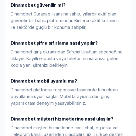
Dinamobet güvenilir mi?
Dinamobet Curacao lisansına sahip, yıllardır aktif olan
güvenilir bir bahis platformudur. Binlerce aktif kullanıcısı
ile sektörde güçlü bir konuma sahiptir.
Dinamobet şifre sıfırlama nasıl yapılır?
Dinamobet giriş ekranından Şifremi Unuttum seçeneğine
tıklayın. Kayıtlı e-posta veya telefon numaranıza gelen
kodla yeni şifrenizi belirleyin.
Dinamobet mobil uyumlu mu?
Dinamobet platformu responsive tasarım ile tüm ekran
boyutlarına uyum sağlar. Mobil tarayıcınızdan giriş
yaparak tam deneyim yaşayabilirsiniz.
Dinamobet müşteri hizmetlerine nasıl ulaşılır?
Dinamobet müşteri hizmetlerine canlı chat, e-posta ve
Telegram kanalı üzerinden ulaşabilirsiniz. Türkçe destek