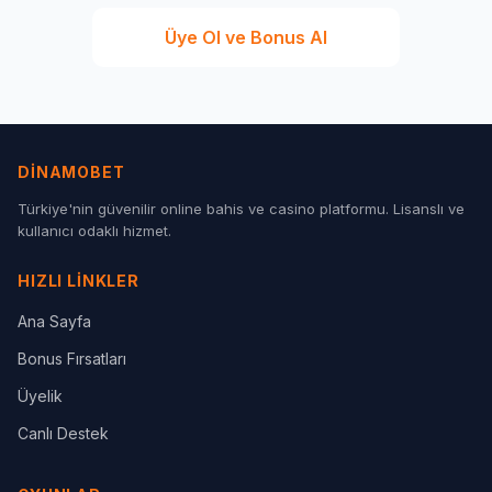
Üye Ol ve Bonus Al
DINAMOBET
Türkiye'nin güvenilir online bahis ve casino platformu. Lisanslı ve
kullanıcı odaklı hizmet.
HIZLI LINKLER
Ana Sayfa
Bonus Fırsatları
Üyelik
Canlı Destek