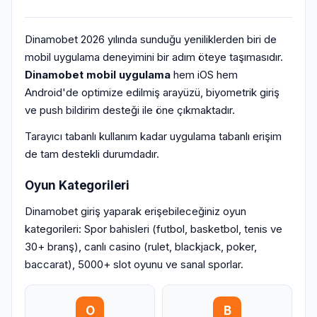
Dinamobet 2026 yılında sunduğu yeniliklerden biri de
mobil uygulama deneyimini bir adım öteye taşımasıdır.
Dinamobet mobil uygulama
hem iOS hem
Android'de optimize edilmiş arayüzü, biyometrik giriş
ve push bildirim desteği ile öne çıkmaktadır.
Tarayıcı tabanlı kullanım kadar uygulama tabanlı erişim
de tam destekli durumdadır.
Oyun Kategorileri
Dinamobet giriş yaparak erişebileceğiniz oyun
kategorileri: Spor bahisleri (futbol, basketbol, tenis ve
30+ branş), canlı casino (rulet, blackjack, poker,
baccarat), 5000+ slot oyunu ve sanal sporlar.
O
B