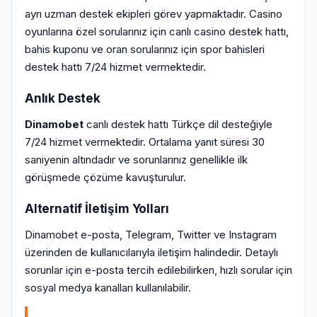
ayrı uzman destek ekipleri görev yapmaktadır. Casino
oyunlarına özel sorularınız için canlı casino destek hattı,
bahis kuponu ve oran sorularınız için spor bahisleri
destek hattı 7/24 hizmet vermektedir.
Anlık Destek
Dinamobet
canlı destek hattı Türkçe dil desteğiyle
7/24 hizmet vermektedir. Ortalama yanıt süresi 30
saniyenin altındadır ve sorunlarınız genellikle ilk
görüşmede çözüme kavuşturulur.
Alternatif İletişim Yolları
Dinamobet e-posta, Telegram, Twitter ve Instagram
üzerinden de kullanıcılarıyla iletişim halindedir. Detaylı
sorunlar için e-posta tercih edilebilirken, hızlı sorular için
sosyal medya kanalları kullanılabilir.