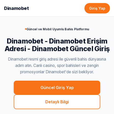
Dinamobet
Giriş Yap
Güncel ve Mobil Uyumlu Bahis Platformu
Dinamobet - Dinamobet Erişim
Adresi - Dinamobet Güncel Giriş
Dinamobet resmi giriş adresi ile güvenli bahis dünyasına
adım atın. Canlı casino, spor bahisleri ve zengin
promosyonlar Dinamobet'de sizi bekliyor.
Güncel Giriş Yap
Detaylı Bilgi