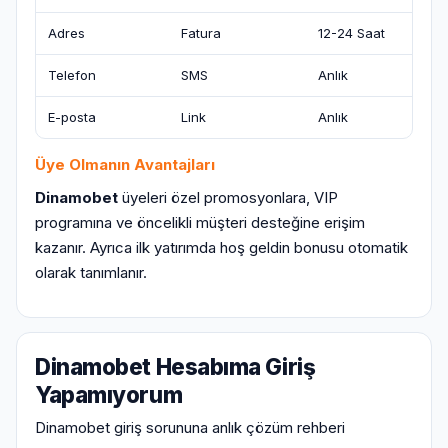
Adres
Fatura
12-24 Saat
Telefon
SMS
Anlık
E-posta
Link
Anlık
Üye Olmanın Avantajları
Dinamobet
üyeleri özel promosyonlara, VIP
programına ve öncelikli müşteri desteğine erişim
kazanır. Ayrıca ilk yatırımda hoş geldin bonusu otomatik
olarak tanımlanır.
Dinamobet Hesabıma Giriş
Yapamıyorum
Dinamobet giriş sorununa anlık çözüm rehberi