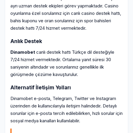
ayrı uzman destek ekipleri görev yapmaktadır. Casino
oyunlarına özel sorularınız için canlı casino destek hattı,
bahis kuponu ve oran sorularınız için spor bahisleri
destek hattı 7/24 hizmet vermektedir.
Anlık Destek
Dinamobet
canlı destek hattı Türkçe dil desteğiyle
7/24 hizmet vermektedir. Ortalama yanıt süresi 30
saniyenin altındadır ve sorunlarınız genellikle ilk
görüşmede çözüme kavuşturulur.
Alternatif İletişim Yolları
Dinamobet e-posta, Telegram, Twitter ve Instagram
üzerinden de kullanıcılarıyla iletişim halindedir. Detaylı
sorunlar için e-posta tercih edilebilirken, hızlı sorular için
sosyal medya kanalları kullanılabilir.