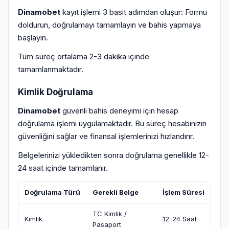
Dinamobet
kayıt işlemi 3 basit adımdan oluşur: Formu
doldurun, doğrulamayı tamamlayın ve bahis yapmaya
başlayın.
Tüm süreç ortalama 2-3 dakika içinde
tamamlanmaktadır.
Kimlik Doğrulama
Dinamobet
güvenli bahis deneyimi için hesap
doğrulama işlemi uygulamaktadır. Bu süreç hesabınızın
güvenliğini sağlar ve finansal işlemlerinizi hızlandırır.
Belgelerinizi yükledikten sonra doğrulama genellikle 12-
24 saat içinde tamamlanır.
Doğrulama Türü
Gerekli Belge
İşlem Süresi
TC Kimlik /
Kimlik
12-24 Saat
Pasaport