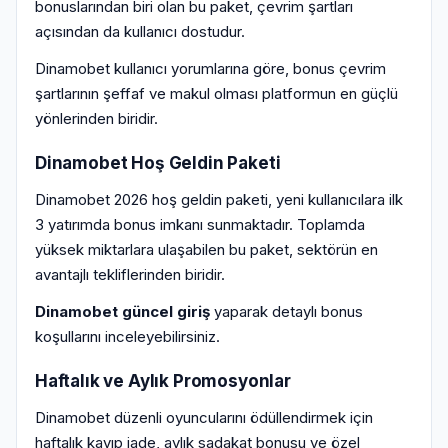
bonuslarından biri olan bu paket, çevrim şartları
açısından da kullanıcı dostudur.
Dinamobet kullanıcı yorumlarına göre, bonus çevrim
şartlarının şeffaf ve makul olması platformun en güçlü
yönlerinden biridir.
Dinamobet Hoş Geldin Paketi
Dinamobet 2026 hoş geldin paketi, yeni kullanıcılara ilk
3 yatırımda bonus imkanı sunmaktadır. Toplamda
yüksek miktarlara ulaşabilen bu paket, sektörün en
avantajlı tekliflerinden biridir.
Dinamobet güncel giriş
yaparak detaylı bonus
koşullarını inceleyebilirsiniz.
Haftalık ve Aylık Promosyonlar
Dinamobet düzenli oyuncularını ödüllendirmek için
haftalık kayıp iade, aylık sadakat bonusu ve özel