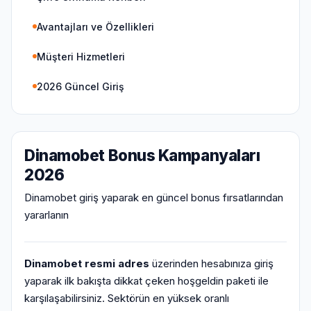
Avantajları ve Özellikleri
Müşteri Hizmetleri
2026 Güncel Giriş
Dinamobet Bonus Kampanyaları
2026
Dinamobet giriş yaparak en güncel bonus fırsatlarından
yararlanın
Dinamobet resmi adres
üzerinden hesabınıza giriş
yaparak ilk bakışta dikkat çeken hoşgeldin paketi ile
karşılaşabilirsiniz. Sektörün en yüksek oranlı