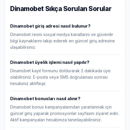
Dinamobet Sıkça Sorulan Sorular
Dinamobet giriş adresi nasıl bulunur?
Dinamobet resmi sosyal medya kanallarını ve güvenilir
bilgi kaynaklarını takip ederek en güncel giriş adresine
ulaşabilirsiniz.
Dinamobet üyelik işlemi nasıl yapılır?
Dinamobet kayıt formunu doldurarak 2 dakikada üye
olabilirsiniz. E-posta veya SMS doğrulaması sonrası
hesabınız aktifleşir.
Dinamobet bonusları nasıl alınır?
Dinamobet bonus kampanyalarından yararlanmak için
güncel giriş yaparak promosyonlar sayfasını ziyaret edin.
Aktif kampanyaları hesabınıza tanımlayabilirsiniz.