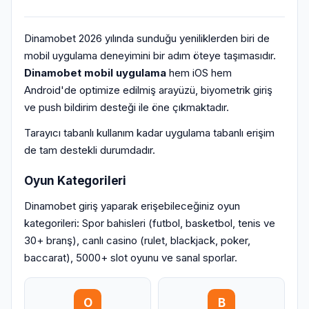
Dinamobet 2026 yılında sunduğu yeniliklerden biri de
mobil uygulama deneyimini bir adım öteye taşımasıdır.
Dinamobet mobil uygulama
hem iOS hem
Android'de optimize edilmiş arayüzü, biyometrik giriş
ve push bildirim desteği ile öne çıkmaktadır.
Tarayıcı tabanlı kullanım kadar uygulama tabanlı erişim
de tam destekli durumdadır.
Oyun Kategorileri
Dinamobet giriş yaparak erişebileceğiniz oyun
kategorileri: Spor bahisleri (futbol, basketbol, tenis ve
30+ branş), canlı casino (rulet, blackjack, poker,
baccarat), 5000+ slot oyunu ve sanal sporlar.
O
B