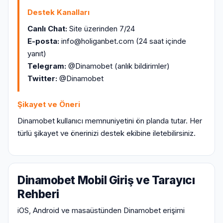
Destek Kanalları
Canlı Chat:
Site üzerinden 7/24
E-posta:
info@holiganbet.com
(24 saat içinde
yanıt)
Telegram:
@Dinamobet (anlık bildirimler)
Twitter:
@Dinamobet
Şikayet ve Öneri
Dinamobet kullanıcı memnuniyetini ön planda tutar. Her
türlü şikayet ve önerinizi destek ekibine iletebilirsiniz.
Dinamobet Mobil Giriş ve Tarayıcı
Rehberi
iOS, Android ve masaüstünden Dinamobet erişimi