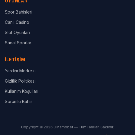
OYUNLAR
Spor Bahisleri
Canlı Casino
Slot Oyunları
Sanal Sporlar
İLETIŞIM
Yardım Merkezi
Gizlilik Politikası
Kullanım Koşulları
Sorumlu Bahis
Copyright © 2026 Dinamobet — Tüm Hakları Saklıdır.