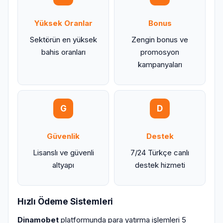
Yüksek Oranlar
Bonus
Sektörün en yüksek
Zengin bonus ve
bahis oranları
promosyon
kampanyaları
G
D
Güvenlik
Destek
Lisanslı ve güvenli
7/24 Türkçe canlı
altyapı
destek hizmeti
Hızlı Ödeme Sistemleri
Dinamobet
platformunda para yatırma işlemleri 5