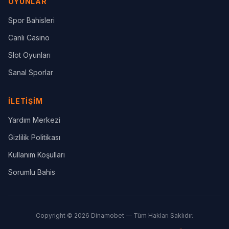
OYUNLAR
Spor Bahisleri
Canlı Casino
Slot Oyunları
Sanal Sporlar
İLETIŞIM
Yardım Merkezi
Gizlilik Politikası
Kullanım Koşulları
Sorumlu Bahis
Copyright © 2026 Dinamobet — Tüm Hakları Saklıdır.