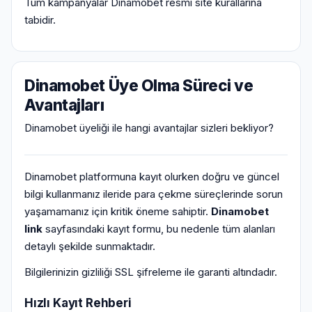
Tüm kampanyalar Dinamobet resmi site kurallarına
tabidir.
Dinamobet Üye Olma Süreci ve
Avantajları
Dinamobet üyeliği ile hangi avantajlar sizleri bekliyor?
Dinamobet platformuna kayıt olurken doğru ve güncel
bilgi kullanmanız ileride para çekme süreçlerinde sorun
yaşamamanız için kritik öneme sahiptir.
Dinamobet
link
sayfasındaki kayıt formu, bu nedenle tüm alanları
detaylı şekilde sunmaktadır.
Bilgilerinizin gizliliği SSL şifreleme ile garanti altındadır.
Hızlı Kayıt Rehberi