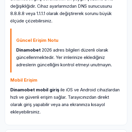
değişikliğidir. Cihaz ayarlarınızdan DNS sunucusunu
8.8.8.8 veya 1.1.1.1 olarak değiştirerek sorunu büyük
ölçüde çözebilirsiniz.
Güncel Erişim Notu
Dinamobet
2026 adres bilgileri düzenli olarak
güncellenmektedir. Yer imlerinize eklediğiniz
adreslerin güncelliğini kontrol etmeyi unutmayın.
Mobil Erişim
Dinamobet mobil giriş
ile iOS ve Android cihazlardan
hızlı ve güvenli erişim sağlar. Tarayıcınızdan direkt
olarak giriş yapabilir veya ana ekranınıza kısayol
ekleyebilirsiniz.