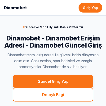
Dinamobet
Giriş Yap
Güncel ve Mobil Uyumlu Bahis Platformu
Dinamobet - Dinamobet Erişim
Adresi - Dinamobet Güncel Giriş
Dinamobet resmi giriş adresi ile güvenli bahis dünyasına
adım atın. Canlı casino, spor bahisleri ve zengin
promosyonlar Dinamobet'de sizi bekliyor.
Güncel Giriş Yap
Detaylı Bilgi