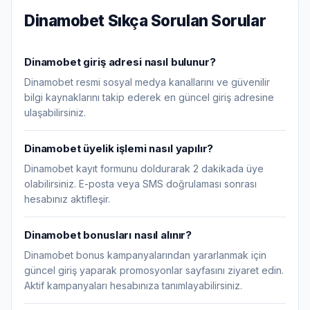
Dinamobet Sıkça Sorulan Sorular
Dinamobet giriş adresi nasıl bulunur?
Dinamobet resmi sosyal medya kanallarını ve güvenilir
bilgi kaynaklarını takip ederek en güncel giriş adresine
ulaşabilirsiniz.
Dinamobet üyelik işlemi nasıl yapılır?
Dinamobet kayıt formunu doldurarak 2 dakikada üye
olabilirsiniz. E-posta veya SMS doğrulaması sonrası
hesabınız aktifleşir.
Dinamobet bonusları nasıl alınır?
Dinamobet bonus kampanyalarından yararlanmak için
güncel giriş yaparak promosyonlar sayfasını ziyaret edin.
Aktif kampanyaları hesabınıza tanımlayabilirsiniz.