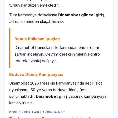
turnuvalar düzenlemektedir.
Tüm kampanya detaylarına
Dinamobet güncel giriş
adresi üzerinden ulaşabilirsiniz.
Bonus Kullanım İpuçları
Dinamobet bonuslarını kullanmadan önce resmi
şartları inceleyin. Çevrim gereksinimlerini kontrol
ederek avantaj sağlayın.
Bedava Dönüş Kampanyası
Dinamobet 2026 freespin kampanyasında seçili slot
oyunlarında 50'ye varan bedava dönüş fırsatı
sunulmaktadır.
Dinamobet giriş
yaparak kampanyaya
katılabilirsiniz.
BONUS KURALLARI HAKKINDA NOT