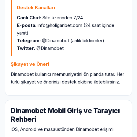
Destek Kanalları
Canlı Chat:
Site üzerinden 7/24
E-posta:
info@holiganbet.com
(24 saat içinde
yanıt)
Telegram:
@Dinamobet (anlık bildirimler)
Twitter:
@Dinamobet
Şikayet ve Öneri
Dinamobet kullanıcı memnuniyetini ön planda tutar. Her
türlü şikayet ve önerinizi destek ekibine iletebilirsiniz.
Dinamobet Mobil Giriş ve Tarayıcı
Rehberi
iOS, Android ve masaüstünden Dinamobet erişimi