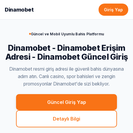
Dinamobet
Giriş Yap
Güncel ve Mobil Uyumlu Bahis Platformu
Dinamobet - Dinamobet Erişim
Adresi - Dinamobet Güncel Giriş
Dinamobet resmi giriş adresi ile güvenli bahis dünyasına
adım atın. Canlı casino, spor bahisleri ve zengin
promosyonlar Dinamobet'de sizi bekliyor.
Güncel Giriş Yap
Detaylı Bilgi