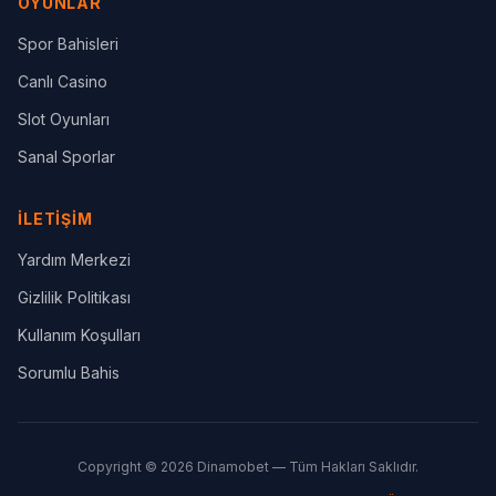
OYUNLAR
Spor Bahisleri
Canlı Casino
Slot Oyunları
Sanal Sporlar
İLETIŞIM
Yardım Merkezi
Gizlilik Politikası
Kullanım Koşulları
Sorumlu Bahis
Copyright © 2026 Dinamobet — Tüm Hakları Saklıdır.