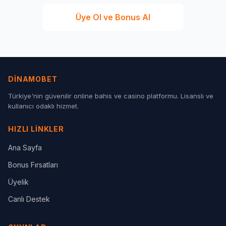
Üye Ol ve Bonus Al
DINAMOBET
Türkiye'nin güvenilir online bahis ve casino platformu. Lisanslı ve
kullanıcı odaklı hizmet.
HIZLI LINKLER
Ana Sayfa
Bonus Fırsatları
Üyelik
Canlı Destek