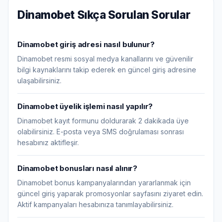
Dinamobet Sıkça Sorulan Sorular
Dinamobet giriş adresi nasıl bulunur?
Dinamobet resmi sosyal medya kanallarını ve güvenilir
bilgi kaynaklarını takip ederek en güncel giriş adresine
ulaşabilirsiniz.
Dinamobet üyelik işlemi nasıl yapılır?
Dinamobet kayıt formunu doldurarak 2 dakikada üye
olabilirsiniz. E-posta veya SMS doğrulaması sonrası
hesabınız aktifleşir.
Dinamobet bonusları nasıl alınır?
Dinamobet bonus kampanyalarından yararlanmak için
güncel giriş yaparak promosyonlar sayfasını ziyaret edin.
Aktif kampanyaları hesabınıza tanımlayabilirsiniz.