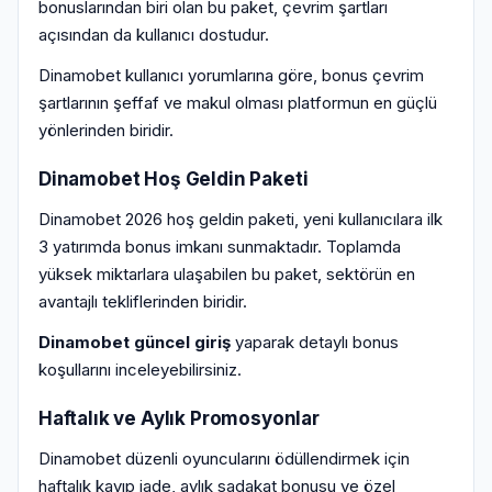
bonuslarından biri olan bu paket, çevrim şartları
açısından da kullanıcı dostudur.
Dinamobet kullanıcı yorumlarına göre, bonus çevrim
şartlarının şeffaf ve makul olması platformun en güçlü
yönlerinden biridir.
Dinamobet Hoş Geldin Paketi
Dinamobet 2026 hoş geldin paketi, yeni kullanıcılara ilk
3 yatırımda bonus imkanı sunmaktadır. Toplamda
yüksek miktarlara ulaşabilen bu paket, sektörün en
avantajlı tekliflerinden biridir.
Dinamobet güncel giriş
yaparak detaylı bonus
koşullarını inceleyebilirsiniz.
Haftalık ve Aylık Promosyonlar
Dinamobet düzenli oyuncularını ödüllendirmek için
haftalık kayıp iade, aylık sadakat bonusu ve özel