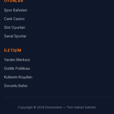
OYUNLAR
Spor Bahisleri
Canlı Casino
Slot Oyunları
Sanal Sporlar
İLETIŞIM
Yardım Merkezi
Gizlilik Politikası
Kullanım Koşulları
Sorumlu Bahis
Copyright © 2026 Dinamobet — Tüm Hakları Saklıdır.