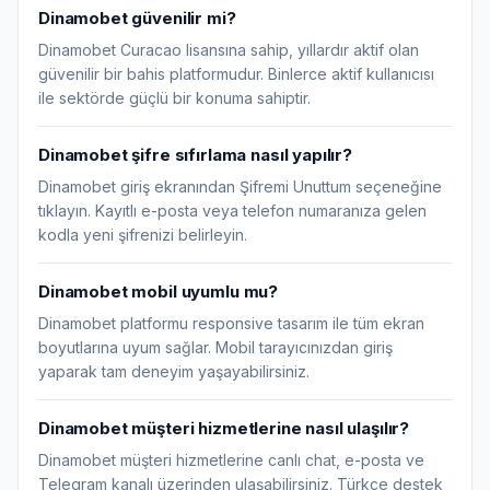
Dinamobet güvenilir mi?
Dinamobet Curacao lisansına sahip, yıllardır aktif olan
güvenilir bir bahis platformudur. Binlerce aktif kullanıcısı
ile sektörde güçlü bir konuma sahiptir.
Dinamobet şifre sıfırlama nasıl yapılır?
Dinamobet giriş ekranından Şifremi Unuttum seçeneğine
tıklayın. Kayıtlı e-posta veya telefon numaranıza gelen
kodla yeni şifrenizi belirleyin.
Dinamobet mobil uyumlu mu?
Dinamobet platformu responsive tasarım ile tüm ekran
boyutlarına uyum sağlar. Mobil tarayıcınızdan giriş
yaparak tam deneyim yaşayabilirsiniz.
Dinamobet müşteri hizmetlerine nasıl ulaşılır?
Dinamobet müşteri hizmetlerine canlı chat, e-posta ve
Telegram kanalı üzerinden ulaşabilirsiniz. Türkçe destek